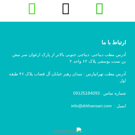
ارتباط با ما
آدرس مطب دیباجی: دیباجی جنوبی بالاتر از پارک ارغوان سر نبش
بن بست یوسفی پلاک ۶۲ واحد ۲
آدرس مطب تهرانپارس : میدان رهبر خیابان آل قصاب پلاک ۴۶ طبقه
اول
شماره تماس :
09125184093
ایمیل :
info@drkhansari.com