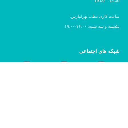
16:30 – 19:00
ساعت کاری مطب تهرانپارس:
یکشنبه و سه شنبه: ۱۶:۰۰-۱۹:۰۰
شبکه های اجتماعی
© 2025 کلیه حقوق برای مطب دکتر کاظم
خوانساری محفوظ بوده و هرگونه کپی برداری
غیرمجاز می باشد.
طراحی سایت ،
بهینه سازی و سئو