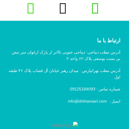
ارتباط با ما
آدرس مطب دیباجی: دیباجی جنوبی بالاتر از پارک ارغوان سر نبش
بن بست یوسفی پلاک ۶۲ واحد ۲
آدرس مطب تهرانپارس : میدان رهبر خیابان آل قصاب پلاک ۴۶ طبقه
اول
شماره تماس :
09125184093
ایمیل :
info@drkhansari.com