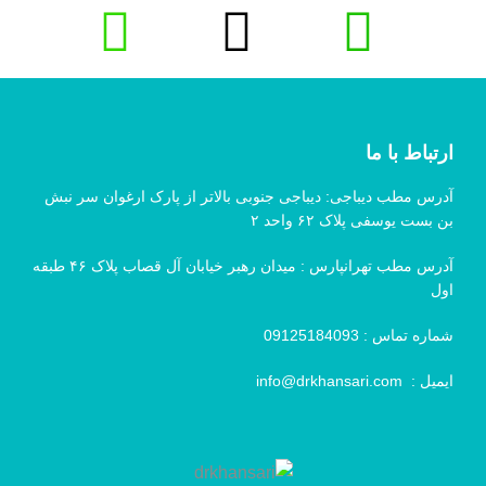
ارتباط با ما
آدرس مطب دیباجی: دیباجی جنوبی بالاتر از پارک ارغوان سر نبش
بن بست یوسفی پلاک ۶۲ واحد ۲
آدرس مطب تهرانپارس : میدان رهبر خیابان آل قصاب پلاک ۴۶ طبقه
اول
شماره تماس :
09125184093
ایمیل :
info@drkhansari.com