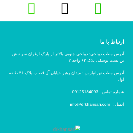
ارتباط با ما
آدرس مطب دیباجی: دیباجی جنوبی بالاتر از پارک ارغوان سر نبش
بن بست یوسفی پلاک ۶۲ واحد ۲
آدرس مطب تهرانپارس : میدان رهبر خیابان آل قصاب پلاک ۴۶ طبقه
اول
شماره تماس :
09125184093
ایمیل :
info@drkhansari.com