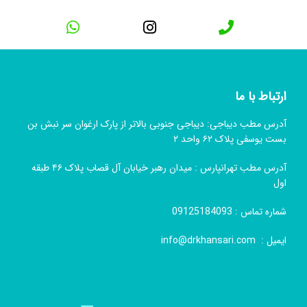
ارتباط با ما
آدرس مطب دیباجی: دیباجی جنوبی بالاتر از پارک ارغوان سر نبش بن
بست یوسفی پلاک ۶۲ واحد ۲
آدرس مطب تهرانپارس : میدان رهبر خیابان آل قصاب پلاک ۴۶ طبقه
اول
شماره تماس :
09125184093
ایمیل :
info@drkhansari.com