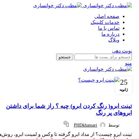
صفحه اصلی
خدمات کلینیک
تماس با ما
درباره ما
وبلاگ
نوبت دهی
جستجو
منو
25
ژانویه
ابرو
تینت ابرو( رنگ کردن ابرو) چیه ؟ راز شما برای داشتن
ابروهای پر رنگ
0
توسط
PHDkhansari
تینت ابرو چیست؟ از مداد ابرو گرفته تا وکس و لمینت ابرو، روش‌ه