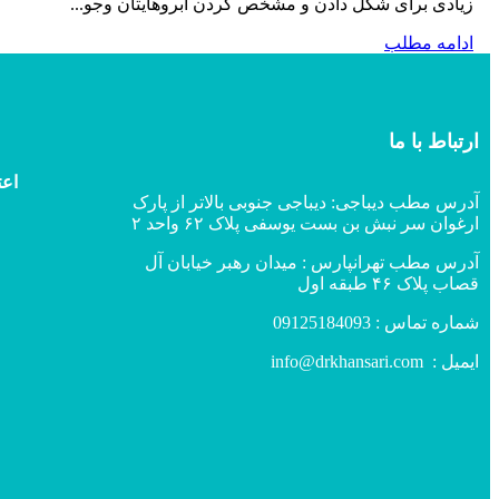
زیادی برای شکل دادن و مشخص کردن ابروهایتان وجو...
ادامه مطلب
ارتباط با ما
اعت
آدرس مطب دیباجی: دیباجی جنوبی بالاتر از پارک
ارغوان سر نبش بن بست یوسفی پلاک ۶۲ واحد ۲
آدرس مطب تهرانپارس : میدان رهبر خیابان آل
قصاب پلاک ۴۶ طبقه اول
شماره تماس :
09125184093
ایمیل :
info@drkhansari.com