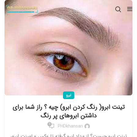
ابرو
تینت ابرو( رنگ کردن ابرو) چیه ؟ راز شما برای
داشتن ابروهای پر رنگ
0
PHDkhansari
تینت ابرو چیست؟ از مداد ابرو گرفته تا وکس و لمینت ابرو،