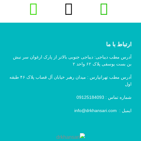
ارتباط با ما
آدرس مطب دیباجی: دیباجی جنوبی بالاتر از پارک ارغوان سر نبش
بن بست یوسفی پلاک ۶۲ واحد ۲
آدرس مطب تهرانپارس : میدان رهبر خیابان آل قصاب پلاک ۴۶ طبقه
اول
شماره تماس :
09125184093
ایمیل :
info@drkhansari.com