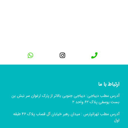
ارتباط با ما
آدرس مطب دیباجی: دیباجی جنوبی بالاتر از پارک ارغوان سر نبش بن
بست یوسفی پلاک ۶۲ واحد ۲
آدرس مطب تهرانپارس : میدان رهبر خیابان آل قصاب پلاک ۴۶ طبقه
اول