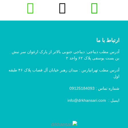
ارتباط با ما
آدرس مطب دیباجی: دیباجی جنوبی بالاتر از پارک ارغوان سر نبش
بن بست یوسفی پلاک ۶۲ واحد ۲
آدرس مطب تهرانپارس : میدان رهبر خیابان آل قصاب پلاک ۴۶ طبقه
اول
شماره تماس :
09125184093
ایمیل :
info@drkhansari.com