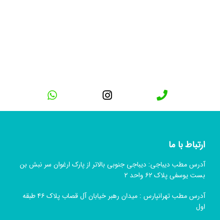
ارتباط با ما
آدرس مطب دیباجی: دیباجی جنوبی بالاتر از پارک ارغوان سر نبش بن
بست یوسفی پلاک ۶۲ واحد ۲
آدرس مطب تهرانپارس : میدان رهبر خیابان آل قصاب پلاک ۴۶ طبقه
اول