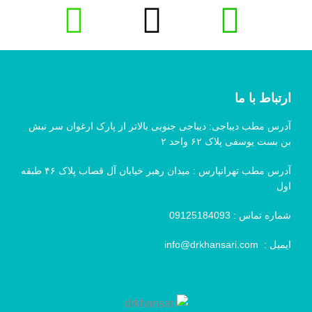
ارتباط با ما
آدرس مطب دیباجی: دیباجی جنوبی بالاتر از پارک ارغوان سر نبش
بن بست یوسفی پلاک ۶۲ واحد ۲
آدرس مطب تهرانپارس : میدان رهبر خیابان آل قصاب پلاک ۴۶ طبقه
اول
شماره تماس :
09125184093
ایمیل :
info@drkhansari.com