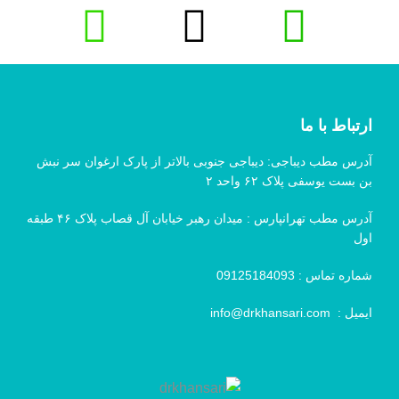
ارتباط با ما
آدرس مطب دیباجی: دیباجی جنوبی بالاتر از پارک ارغوان سر نبش
بن بست یوسفی پلاک ۶۲ واحد ۲
آدرس مطب تهرانپارس : میدان رهبر خیابان آل قصاب پلاک ۴۶ طبقه
اول
شماره تماس :
09125184093
ایمیل :
info@drkhansari.com