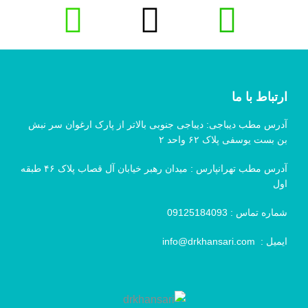
ارتباط با ما
آدرس مطب دیباجی: دیباجی جنوبی بالاتر از پارک ارغوان سر نبش
بن بست یوسفی پلاک ۶۲ واحد ۲
آدرس مطب تهرانپارس : میدان رهبر خیابان آل قصاب پلاک ۴۶ طبقه
اول
شماره تماس :
09125184093
ایمیل :
info@drkhansari.com