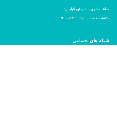
ساعت کاری مطب تهرانپارس:
یکشنبه و سه شنبه: ۱۶:۰۰-۱۹:۰۰
شبکه های اجتماعی
© 2025 کلیه حقوق برای مطب دکتر کاظم
خوانساری محفوظ بوده و هرگونه کپی برداری
غیرمجاز می باشد.
طراحی سایت ،
بهینه سازی و سئو