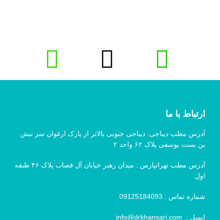
ارتباط با ما
آدرس مطب دیباجی: دیباجی جنوبی بالاتر از پارک ارغوان سر نبش
بن بست یوسفی پلاک ۶۲ واحد ۲
آدرس مطب تهرانپارس : میدان رهبر خیابان آل قصاب پلاک ۴۶ طبقه
اول
شماره تماس :
09125184093
ایمیل :
info@drkhansari.com