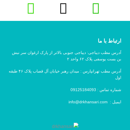
ارتباط با ما
آدرس مطب دیباجی: دیباجی جنوبی بالاتر از پارک ارغوان سر نبش
بن بست یوسفی پلاک ۶۲ واحد ۲
آدرس مطب تهرانپارس : میدان رهبر خیابان آل قصاب پلاک ۴۶ طبقه
اول
شماره تماس :
09125184093
ایمیل :
info@drkhansari.com