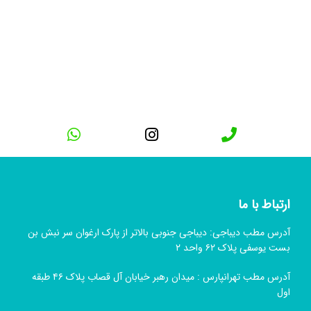
ارتباط با ما
آدرس مطب دیباجی: دیباجی جنوبی بالاتر از پارک ارغوان سر نبش بن
بست یوسفی پلاک ۶۲ واحد ۲
آدرس مطب تهرانپارس : میدان رهبر خیابان آل قصاب پلاک ۴۶ طبقه
اول