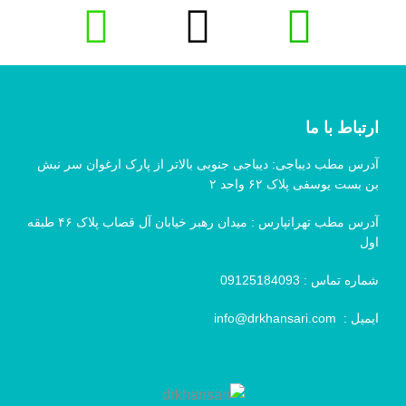
ارتباط با ما
آدرس مطب دیباجی: دیباجی جنوبی بالاتر از پارک ارغوان سر نبش
بن بست یوسفی پلاک ۶۲ واحد ۲
آدرس مطب تهرانپارس : میدان رهبر خیابان آل قصاب پلاک ۴۶ طبقه
اول
شماره تماس :
09125184093
ایمیل :
info@drkhansari.com