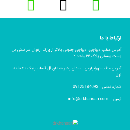
ارتباط با ما
آدرس مطب دیباجی: دیباجی جنوبی بالاتر از پارک ارغوان سر نبش بن
بست یوسفی پلاک ۶۲ واحد ۲
آدرس مطب تهرانپارس : میدان رهبر خیابان آل قصاب پلاک ۴۶ طبقه
اول
شماره تماس :
09125184093
ایمیل :
info@drkhansari.com