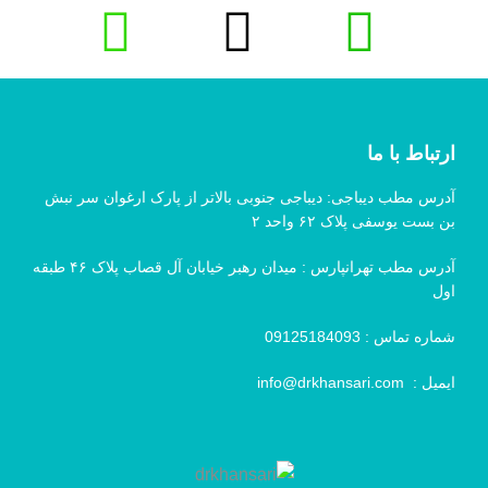
ارتباط با ما
آدرس مطب دیباجی: دیباجی جنوبی بالاتر از پارک ارغوان سر نبش
بن بست یوسفی پلاک ۶۲ واحد ۲
آدرس مطب تهرانپارس : میدان رهبر خیابان آل قصاب پلاک ۴۶ طبقه
اول
شماره تماس :
09125184093
ایمیل :
info@drkhansari.com