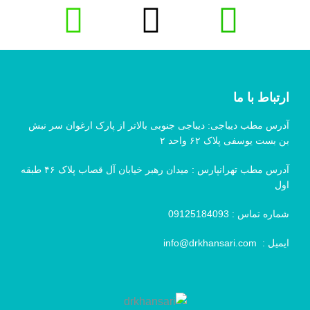
ارتباط با ما
آدرس مطب دیباجی: دیباجی جنوبی بالاتر از پارک ارغوان سر نبش
بن بست یوسفی پلاک ۶۲ واحد ۲
آدرس مطب تهرانپارس : میدان رهبر خیابان آل قصاب پلاک ۴۶ طبقه
اول
شماره تماس :
09125184093
ایمیل :
info@drkhansari.com