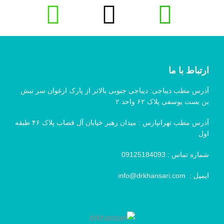
ارتباط با ما
آدرس مطب دیباجی: دیباجی جنوبی بالاتر از پارک ارغوان سر نبش
بن بست یوسفی پلاک ۶۲ واحد ۲
آدرس مطب تهرانپارس : میدان رهبر خیابان آل قصاب پلاک ۴۶ طبقه
اول
شماره تماس :
09125184093
ایمیل :
info@drkhansari.com