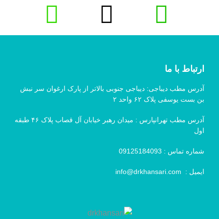
ارتباط با ما
آدرس مطب دیباجی: دیباجی جنوبی بالاتر از پارک ارغوان سر نبش
بن بست یوسفی پلاک ۶۲ واحد ۲
آدرس مطب تهرانپارس : میدان رهبر خیابان آل قصاب پلاک ۴۶ طبقه
اول
شماره تماس :
09125184093
ایمیل :
info@drkhansari.com