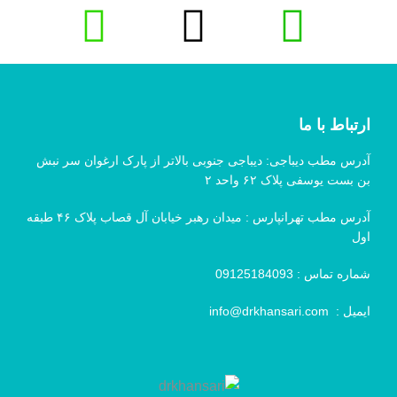
ارتباط با ما
آدرس مطب دیباجی: دیباجی جنوبی بالاتر از پارک ارغوان سر نبش
بن بست یوسفی پلاک ۶۲ واحد ۲
آدرس مطب تهرانپارس : میدان رهبر خیابان آل قصاب پلاک ۴۶ طبقه
اول
شماره تماس :
09125184093
ایمیل :
info@drkhansari.com