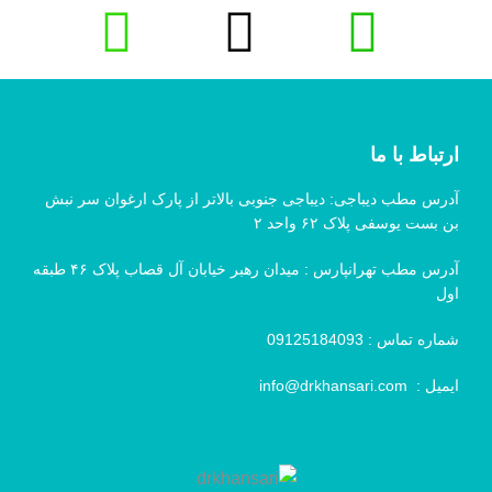
ارتباط با ما
آدرس مطب دیباجی: دیباجی جنوبی بالاتر از پارک ارغوان سر نبش
بن بست یوسفی پلاک ۶۲ واحد ۲
آدرس مطب تهرانپارس : میدان رهبر خیابان آل قصاب پلاک ۴۶ طبقه
اول
شماره تماس :
09125184093
ایمیل :
info@drkhansari.com