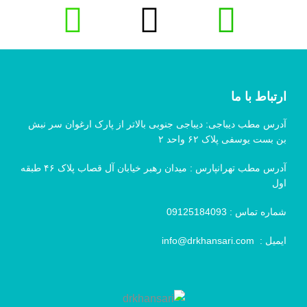
ارتباط با ما
آدرس مطب دیباجی: دیباجی جنوبی بالاتر از پارک ارغوان سر نبش
بن بست یوسفی پلاک ۶۲ واحد ۲
آدرس مطب تهرانپارس : میدان رهبر خیابان آل قصاب پلاک ۴۶ طبقه
اول
شماره تماس :
09125184093
ایمیل :
info@drkhansari.com