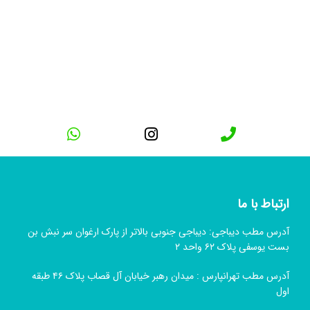
ارتباط با ما
آدرس مطب دیباجی: دیباجی جنوبی بالاتر از پارک ارغوان سر نبش بن
بست یوسفی پلاک ۶۲ واحد ۲
آدرس مطب تهرانپارس : میدان رهبر خیابان آل قصاب پلاک ۴۶ طبقه
اول