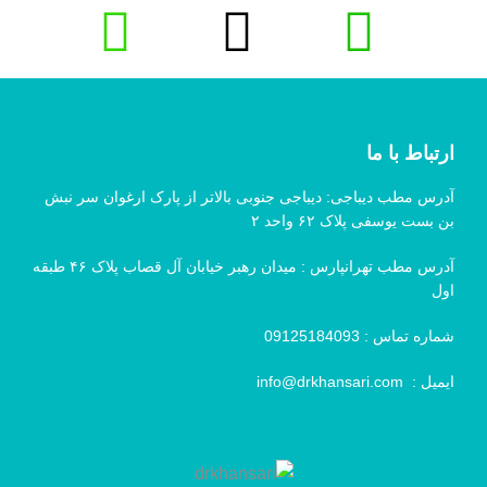
ارتباط با ما
آدرس مطب دیباجی: دیباجی جنوبی بالاتر از پارک ارغوان سر نبش
بن بست یوسفی پلاک ۶۲ واحد ۲
آدرس مطب تهرانپارس : میدان رهبر خیابان آل قصاب پلاک ۴۶ طبقه
اول
شماره تماس :
09125184093
ایمیل :
info@drkhansari.com