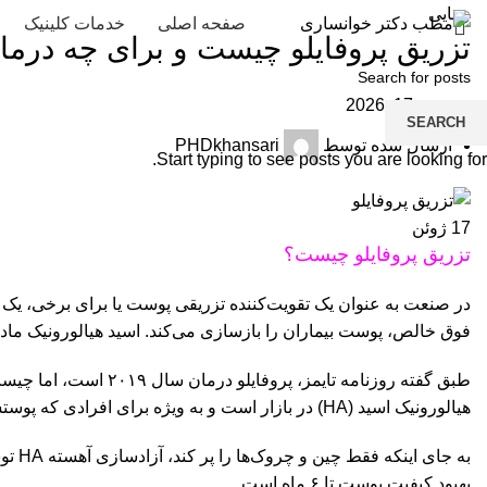
زیبایی
صفحه اصلی
خدمات کلینیک
تزریق پروفایلو چیست و برای چه درما
ژوئن 17, 2026
SEARCH
ارسال شده توسط
PHDkhansari
Start typing to see posts you are looking for.
17
ژوئن
تزریق پروفایلو چیست؟
در صنعت به عنوان یک تقویت‌کننده تزریقی پوست یا برای برخی، یک 
فوق خالص، پوست بیماران را بازسازی می‌کند. اسید هیالورونیک ماد
طبق گفته روزنامه تا
هیالورونیک اسید (HA) در بازار است و به ویژه برای افرادی که پوستشان فاقد حجم و خاصیت ارتجاعی است، فرموله شده است.
به ج
بهبود کیفیت پوست تا ۶ ماه است.