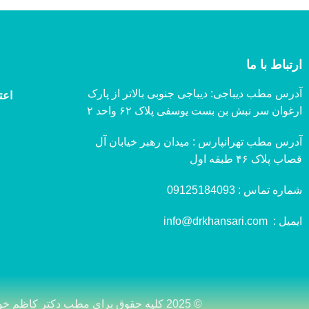
ارتباط با ما
آدرس مطب دیباجی: دیباجی جنوبی بالاتر از پارک
اعت
ارغوان سر نبش بن بست یوسفی پلاک ۶۲ واحد ۲
آدرس مطب تهرانپارس : میدان رهبر خیابان آل
قصاب پلاک ۴۶ طبقه اول
شماره تماس :
09125184093
ایمیل :
info@drkhansari.com
© 2025 کلیه حقوق برای مطب دکتر کاظم خوانساری محفوظ بوده و هرگونه کپی برداری غیرمجاز می باشد.