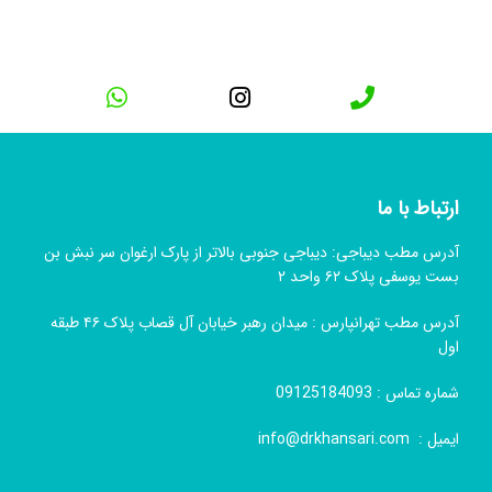
ارتباط با ما
آدرس مطب دیباجی: دیباجی جنوبی بالاتر از پارک ارغوان سر نبش بن
بست یوسفی پلاک ۶۲ واحد ۲
آدرس مطب تهرانپارس : میدان رهبر خیابان آل قصاب پلاک ۴۶ طبقه
اول
شماره تماس :
09125184093
ایمیل :
info@drkhansari.com